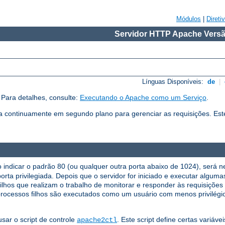
Módulos
|
Direti
Servidor HTTP Apache Versã
Línguas Disponíveis:
de
|
Para detalhes, consulte:
Executando o Apache como um Serviço
.
continuamente em segundo plano para gerenciar as requisições. Es
indicar o padrão 80 (ou qualquer outra porta abaixo de 1024), será nec
porta privilegiada. Depois que o servidor for iniciado e executar algum
 filhos que realizam o trabalho de monitorar e responder às requisições
rocessos filhos são executados como um usuário com menos privilégio
sar o script de controle
. Este script define certas variáve
apache2ctl