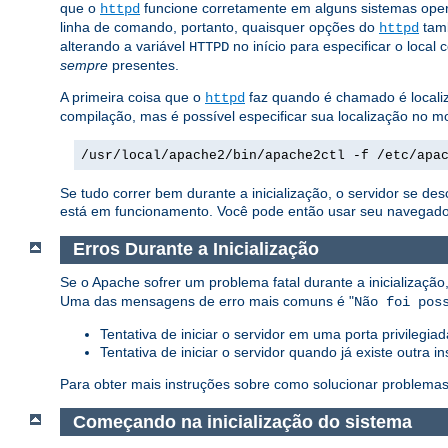
que o
funcione corretamente em alguns sistemas oper
httpd
linha de comando, portanto, quaisquer opções do
tam
httpd
alterando a variável
no início para especificar o local 
HTTPD
sempre
presentes.
A primeira coisa que o
faz quando é chamado é localiz
httpd
compilação, mas é possível especificar sua localização n
/usr/local/apache2/bin/apache2ctl -f /etc/apa
Se tudo correr bem durante a inicialização, o servidor se d
está em funcionamento. Você pode então usar seu navegador p
Erros Durante a Inicialização
Se o Apache sofrer um problema fatal durante a inicializa
Uma das mensagens de erro mais comuns é "
Não foi pos
Tentativa de iniciar o servidor em uma porta privilegi
Tentativa de iniciar o servidor quando já existe outra
Para obter mais instruções sobre como solucionar problemas
Começando na inicialização do sistema