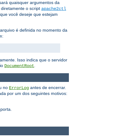
ará quaisquer argumentos da
 diretamente o script
apache2ctl
que você deseje que estejam
e arquivo é definida no momento da
m:
amente. Isso indica que o servidor
rio
.
DocumentRoot
ou no
antes de encerrar.
ErrorLog
da por um dos seguintes motivos:
porta.