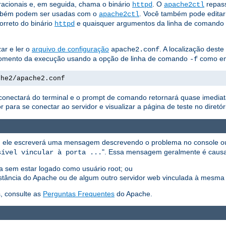
acionais e, em seguida, chama o binário
. O
repass
httpd
apache2ctl
bém podem ser usadas com o
. Você também pode editar
apache2ctl
correto do binário
e quaisquer argumentos da linha de comando 
httpd
ar e ler o
arquivo de configuração
. A localização dest
apache2.conf
o momento da execução usando a opção de linha de comando
como e
-f
che2/apache2.conf
esconectará do terminal e o prompt de comando retornará quase imediat
ara se conectar ao servidor e visualizar a página de teste no diretó
ção, ele escreverá uma mensagem descrevendo o problema no console 
". Essa mensagem geralmente é causa
sível vincular à porta ...
ada sem estar logado como usuário root; ou
 instância do Apache ou de algum outro servidor web vinculada à mesma 
, consulte as
Perguntas Frequentes
do Apache.