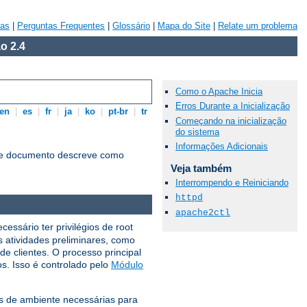
vas
|
Perguntas Frequentes
|
Glossário
|
Mapa do Site
|
Relate um problema
o 2.4
Como o Apache Inicia
Erros Durante a Inicialização
en
|
es
|
fr
|
ja
|
ko
|
pt-br
|
tr
Começando na inicialização
do sistema
Informações Adicionais
te documento descreve como
Veja também
Interrompendo e Reiniciando
httpd
apache2ctl
essário ter privilégios de root
as atividades preliminares, como
 de clientes. O processo principal
s. Isso é controlado pelo
Módulo
is ​​de ambiente necessárias para