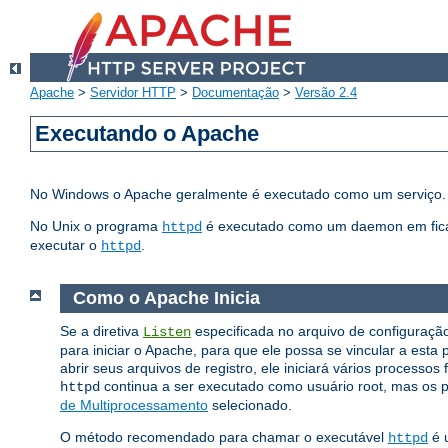
Apache
>
Servidor HTTP
>
Documentação
>
Versão 2.4
Executando o Apache
No Windows o Apache geralmente é executado como um serviço. 
No Unix o programa
é executado como um daemon em fica 
httpd
executar o
.
httpd
Como o Apache Inicia
Se a diretiva
especificada no arquivo de configuração 
Listen
para iniciar o Apache, para que ele possa se vincular a esta 
abrir seus arquivos de registro, ele iniciará vários processos
continua a ser executado como usuário root, mas os p
httpd
de Multiprocessamento
selecionado.
O método recomendado para chamar o executável
é u
httpd