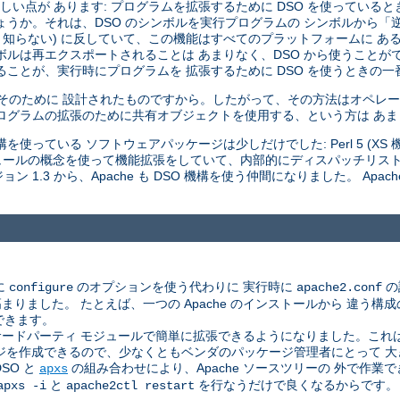
い点が あります: プログラムを拡張するために DSO を使っていると
しょうか。それは、DSO のシンボルを実行プログラムの シンボルから
 知らない) に反していて、この機能はすべてのプラットフォームに あ
ボルは再エクスポートされることは あまりなく、DSO から使うことが
ことが、実行時にプログラムを 拡張するために DSO を使うときの一
はそのために 設計されたものですから。したがって、その方法はオペレー
ログラムの拡張のために共有オブジェクトを使用する、という方は あ
使っている ソフトウェアパッケージは少しだけでした: Perl 5 (XS 機構
 モジュールの概念を使って機能拡張をしていて、内部的にディスパッチリス
 1.3 から、Apache も DSO 機構を使う仲間になりました。 Apac
に
のオプションを使う代わりに 実行時に
の
configure
apache2.conf
した。 たとえば、一つの Apache のインストールから 違う構成のサ
できます。
ドパーティ モジュールで簡単に拡張できるようになりました。これは、A
ジを作成できるので、少なくともベンダのパッケージ管理者にとって 
SO と
の組み合わせにより、Apache ソースツリーの 外で作
apxs
と
を行なうだけで良くなるからです。
apxs -i
apache2ctl restart