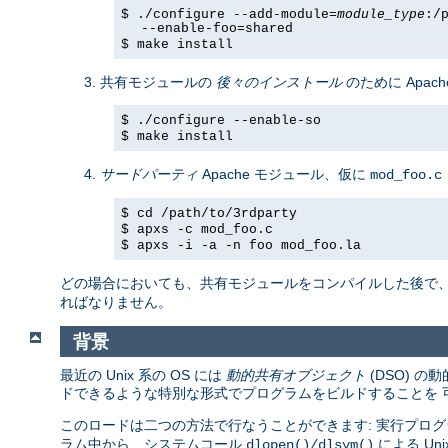
$ ./configure --add-module=
module_type
:/
--enable-foo=shared
$ make install
共有モジュールの
後々のインストール
のために Apach
$ ./configure --enable-so
$ make install
サードパーティ
Apache モジュール、仮に
mod_foo.c
$ cd /path/to/3rdparty
$ apxs -c mod_foo.c
$ apxs -i -a -n foo mod_foo.la
どの場合においても、共有モジュールをコンパイルした後で
ればなりません。
背景
最近の Unix 系の OS には
動的共有オブジェクト
(DSO) 
ドできるような特別な形式でプログラムをビルドすることを 
このロードは二つの方法で行なうことができます: 実行プログ
ラム中から、システムコール
による U
dlopen()/dlsym()