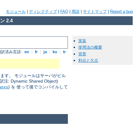
モジュール
|
ディレクティブ
|
FAQ
|
用語
|
サイトマップ
|
Report a bug
 2.4
実装
使用法の概要
翻訳済み言語:
en
|
fr
|
ja
|
ko
|
tr
背景
利点と欠点
きます。 モジュールはサーバがビル
amic Shared Object)
) を 使って後でコンパイルして
apxs