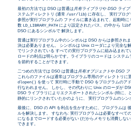
最初の方法では DSO は普通は
共有ライブラリ
や
DSO ライ
ステムディレクトリ (通常
) に存在し、 実行プロ
/usr/lib
参照が実行プログラムの ファイルに書き込まれて、起動時に U
数
により設定されたパス、の中から
LD_LIBRARY_PATH
libf
DSO にあるシンボルで 解決します。
普通は実行プログラム中のシンボルは DSO からは参照されま
決は必要ありません。 シンボルは Unix ローダにより完
でリンクされている すべての実行プログラムに組み込まれて
ロードの利点は明らかです。ライブラリのコードは システム
を節約することができます。
二つめの方法では DSO は普通は
共有オブジェクト
や
DSO 
これらのファイルは通常はプログラム専用のディレクトリに置
を使って 実行時に手動で DSO をプログラムのア
dlopen()
行なわれません。 しかし、その代わりに Unix のローダが 
DSO ライブラリによりエクスポートされたシンボル (特に
静的にリンクされていたかのように、 実行プログラムのシン
最後に、DSO の API を利点を生かすために、プログラムは
ルを解決します。 すなわち: 実行プログラムは必要なすべて
になるまでロードする必要がない (だからメモリも消費しな
できます。