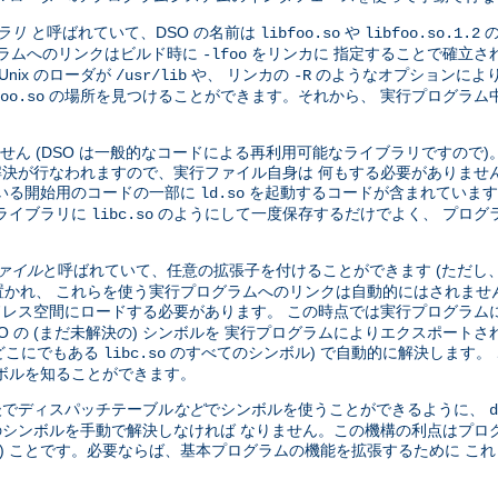
ブラリ
と呼ばれていて、DSO の名前は
や
の
libfoo.so
libfoo.so.1.2
グラムへのリンクはビルド時に
をリンカに 指定することで確立さ
-lfoo
nix のローダが
や、 リンカの
のようなオプションにより
/usr/lib
-R
の場所を見つけることができます。それから、 実行プログラム中の
oo.so
せん (DSO は一般的なコードによる再利用可能なライブラリですので
全な解決が行なわれますので、実行ファイル自身は 何もする必要がありませ
いる開始用のコードの一部に
を起動するコードが含まれています
ld.so
ライブラリに
のようにして一度保存するだけでよく、 プログ
libc.so
ファイル
と呼ばれていて、任意の拡張子を付けることができます (ただし
かれ、 これらを使う実行プログラムへのリンクは自動的にはされませ
ドレス空間にロードする必要があります。 この時点では実行プログラムに
DSO の (まだ未解決の) シンボルを 実行プログラムによりエクスポー
、どこにでもある
のすべてのシンボル) で自動的に解決します。 
libc.so
ボルを知ることができます。
 後でディスパッチテーブル
など
でシンボルを使うことができるように、
d
のシンボルを手動で解決しなければ なりません。この機構の利点はプロ
い) ことです。必要ならば、基本プログラムの機能を拡張するために こ