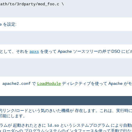
path/to/3rdparty/mod_foo.c \
e を設定:
として、それを
を使って Apache ソースツリーの
外で
DSO にビ
apxs
、
で
ディレクティブを使って Apache 
apache2.conf
LoadModule
の動的リンク/ロードという気のきいた機構が 存在します。これは、実行時
可能にします。
ラムが 起動されたときに
というシステムプログラム により自
ld.so
nix ローダへの プログラムシステムのインタフェースを使って手動で行