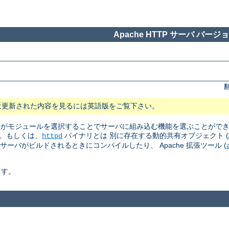
Apache HTTP サーバ バージョン
近更新された内容を見るには英語版をご覧下さい。
 管理者がモジュールを選択することでサーバに組み込む機能を選ぶことがで
。もしくは、
バイナリとは 別に存在する動的共有オブジェクト (訳注: Dyn
httpd
はサーバがビルドされるときにコンパイルしたり、 Apache 拡張ツール (
ます。