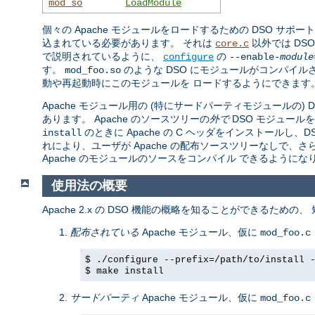
mod_so
LoadModule
個々の Apache モジュールをロードするための DSO サポー
込まれている必要があります。 それは
以外では DS
core.c
で説明されているように、
の
configure
--enable-
module
す。
のような DSO にモジュールがコンパイル
mod_foo.so
動や再起動時にこのモジュールを ロードするようにできます
Apache モジュール用の (特にサードパーティモジュールの)
あります。 Apache のソースツリーの
外で
DSO モジュール
のときに Apache の C ヘッダをインストール
install
れにより、ユーザが Apache の配布ソースツリーなしで、
Apache のモジュールのソースをコンパイル できるようにな
使用法の概要
Apache 2.x の DSO 機能の概略を知ることができるための
配布されている
Apache モジュール、仮に
mod_foo.c
$ ./configure --prefix=/path/to/install 
$ make install
サードパーティ
Apache モジュール、仮に
mod_foo.c