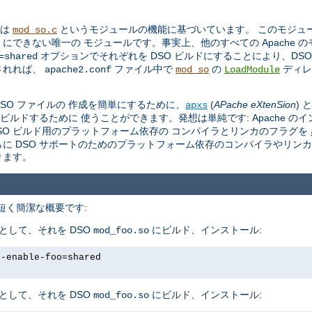
トは
というモジュールの機能に基づいています。 このモジュール 
mod_so.c
O にできない唯一の モジュールです。事実上、他のすべての Apache 
オプションでそれぞれを DSO ビルドにすることにより、DS
=shared
されれば、
ファイル中で
の
ディレ
apache2.conf
mod_so
LoadModule
。
 DSO ファイルの 作成を簡単にするために、
(
APache eXtenSion
)
apxs
をビルドするために 使うことができます。発想は単純です: Apache の
し、DSO ビルド用のプラットフォーム依存の コンパイラとリンカのフラグを
さらに DSO サポートのためのプラットフォーム依存のコンパイラやリン
ります。
、 短く簡潔な概要です:
として、それを DSO
にビルド、インストール:
mod_foo.so
--enable-foo=shared
として、それを DSO
にビルド、インストール:
mod_foo.so