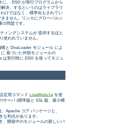
きに、 DSO が実行プログラムから
「逆解決」するというのはライブラリ
るわけではなく、標準化もされてい
できません。リンカにグローバルシ
番の問題です。
ティングシステムが 提供するほと
まり使われていません。
と DnaLoader モジュール によ
トに 基づいた外部モジュールの
he は実行時に DSO を使ってモジュ
設定用コマンド
を使
LoadModule
ーバ (標準版と SSL 版、最小構
pache コア パッケージと、
大きな利点があります。
業でき、開発中のモジュールの新しいバ