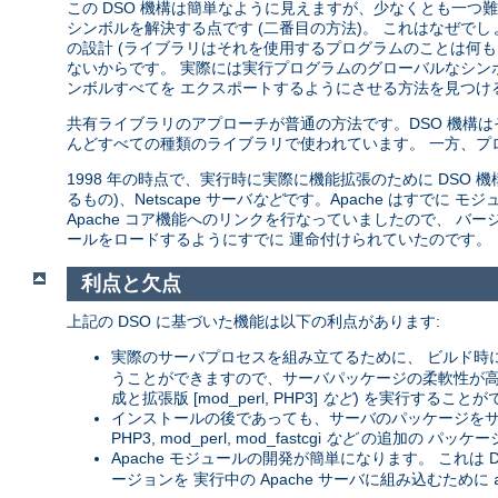
この DSO 機構は簡単なように見えますが、少なくとも一つ難し
シンボルを解決する点です (二番目の方法)。 これはなぜで
の設計 (ライブラリはそれを使用するプログラムのことは何も
ないからです。 実際には実行プログラムのグローバルなシン
ンボルすべてを エクスポートするようにさせる方法を見つける
共有ライブラリのアプローチが普通の方法です。DSO 機構
んどすべての種類のライブラリで使われています。 一方、プ
1998 年の時点で、実行時に実際に機能拡張のために DSO 機構を
るもの)、Netscape サーバ
など
です。Apache はすでに
Apache コア機能へのリンクを行なっていましたので、 バージョン
ールをロードするようにすでに 運命付けられていたのです。
利点と欠点
上記の DSO に基づいた機能は以下の利点があります:
実際のサーバプロセスを組み立てるために、 ビルド時
うことができますので、サーバパッケージの柔軟性が高まりま
成と拡張版 [mod_perl, PHP3]
など
) を実行することが
インストールの後であっても、サーバのパッケージをサー
PHP3, mod_perl, mod_fastcgi
など
の追加の パッケー
Apache モジュールの開発が簡単になります。 これは D
ージョンを 実行中の Apache サーバに組み込むために