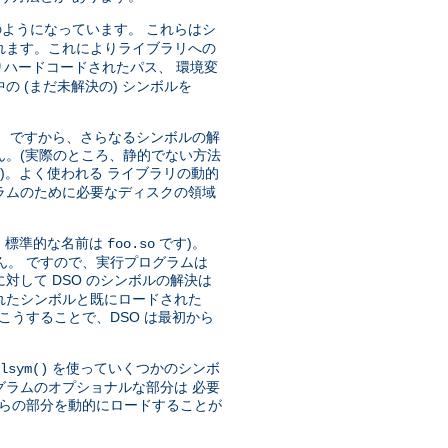
ようになっています。 これらはシ
れます。これによりライブラリへの
ハードコードされたパス、 環境変
 (まだ未解決の) シンボルを
)。 ですから、さらなるシンボルの解
ん。(実際のところ、静的でない方法
)。よく使われる ライブラリの動的
ラムのために必要なディスクの領域
、標準的な名前は
です)。
foo.so
ん。 ですので、実行プログラムは
対して DSO のシンボルの解決は
トされたシンボルと既にロードされた
こうすることで、DSO は最初から
を使っていくつかのシンボ
lsym()
グラムのオプショナルな部分は 必要
れらの部分を動的にロードすることが