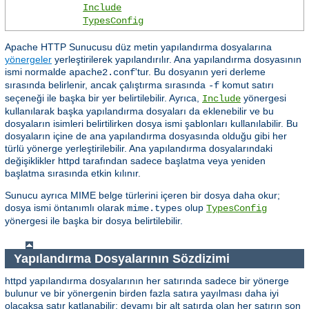
Include
TypesConfig
Apache HTTP Sunucusu düz metin yapılandırma dosyalarına
yönergeler
yerleştirilerek yapılandırılır. Ana yapılandırma dosyasının
ismi normalde
'tur. Bu dosyanın yeri derleme
apache2.conf
sırasında belirlenir, ancak çalıştırma sırasında
komut satırı
-f
seçeneği ile başka bir yer belirtilebilir. Ayrıca,
yönergesi
Include
kullanılarak başka yapılandırma dosyaları da eklenebilir ve bu
dosyaların isimleri belirtilirken dosya ismi şablonları kullanılabilir. Bu
dosyaların içine de ana yapılandırma dosyasında olduğu gibi her
türlü yönerge yerleştirilebilir. Ana yapılandırma dosyalarındaki
değişiklikler httpd tarafından sadece başlatma veya yeniden
başlatma sırasında etkin kılınır.
Sunucu ayrıca MIME belge türlerini içeren bir dosya daha okur;
dosya ismi öntanımlı olarak
olup
mime.types
TypesConfig
yönergesi ile başka bir dosya belirtilebilir.
Yapılandırma Dosyalarının Sözdizimi
httpd yapılandırma dosyalarının her satırında sadece bir yönerge
bulunur ve bir yönergenin birden fazla satıra yayılması daha iyi
olacaksa satır katlanabilir; devamı bir alt satırda olan her satırın son