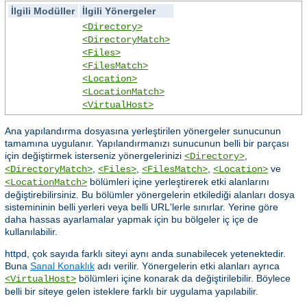
İlgili Modüller
İlgili Yönergeler
<Directory>
<DirectoryMatch>
<Files>
<FilesMatch>
<Location>
<LocationMatch>
<VirtualHost>
Ana yapılandırma dosyasına yerleştirilen yönergeler sunucunun
tamamına uygulanır. Yapılandırmanızı sunucunun belli bir parçası
için değiştirmek isterseniz yönergelerinizi
,
<Directory>
,
,
,
ve
<DirectoryMatch>
<Files>
<FilesMatch>
<Location>
bölümleri içine yerleştirerek etki alanlarını
<LocationMatch>
değiştirebilirsiniz. Bu bölümler yönergelerin etkilediği alanları dosya
sistemininin belli yerleri veya belli URL'lerle sınırlar. Yerine göre
daha hassas ayarlamalar yapmak için bu bölgeler iç içe de
kullanılabilir.
httpd, çok sayıda farklı siteyi aynı anda sunabilecek yetenektedir.
Buna
Sanal Konaklık
adı verilir. Yönergelerin etki alanları ayrıca
bölümleri içine konarak da değiştirilebilir. Böylece
<VirtualHost>
belli bir siteye gelen isteklere farklı bir uygulama yapılabilir.