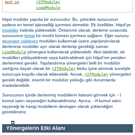
mod_so
<IfModule>
LoadModule
httpd modüler yapıda bir sunucudur. Bu, çekirdek sunucunun
sadece en temel işlevselliği içermesi demektir. Ek özellikler, httpd'ye
modüller
halinde yüklenebilir. Öntanımlı olarak, derleme sırasında
sunucunun
temel
bir modül kümesi içermesi sağlanır. Eğer sunucu
devingen yüklenen
modülleri kullanmak üzere yapılandırılarak
derlenirse modüller ayrı olarak derlenip gerektiği zaman
yönergesi kullanılarak yüklenebilir. Aksi takdirde, ek
LoadModule
modülleri yükleyebilmek veya kaldırabilmek için httpd'nin yeniden
derlenmesi gerekir. Yapılandırma yönergeleri belli bir modülün
varlığına dayalı olarak bir
bloku içine alınmak suretiyle
<IfModule>
sunucuya koşullu olarak eklenebilir. Ancak,
yönergeleri
<IfModule>
gerekli değildir, önemli bir modülün yokluğu gibi durumlarda
maskelenebilir.
Sunucunun içinde derlenmiş modüllerin listesini görmek için
-l
komut satırı seçeneğini kullanabilirsiniz. Ayrıca,
komut satırı
-M
seçeneği ile hangi modüllerin devingen olarak yüklendiğini
görebilirsiniz.
Yönergelerin Etki Alanı