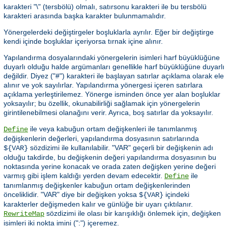
karakteri "\" (tersbölü) olmalı, satırsonu karakteri ile bu tersbölü
karakteri arasında başka karakter bulunmamalıdır.
Yönergelerdeki değiştirgeler boşluklarla ayrılır. Eğer bir değiştirge
kendi içinde boşluklar içeriyorsa tırnak içine alınır.
Yapılandırma dosyalarındaki yönergelerin isimleri harf büyüklüğüne
duyarlı olduğu halde argümanları genellikle harf büyüklüğüne duyarlı
değildir. Diyez ("#") karakteri ile başlayan satırlar açıklama olarak ele
alınır ve yok sayılırlar. Yapılandırma yönergesi içeren satırlara
açıklama yerleştirilemez. Yönerge isminden önce yer alan boşluklar
yoksayılır; bu özellik, okunabilirliği sağlamak için yönergelerin
girintilenebilmesi olanağını verir. Ayrıca, boş satırlar da yoksayılır.
ile veya kabuğun ortam değişkenleri ile tanımlanmış
Define
değişkenlerin değerleri, yapılandırma dosyasının satırlarında
sözdizimi ile kullanılabilir. "VAR" geçerli bir değişkenin adı
${VAR}
olduğu takdirde, bu değişkenin değeri yapılandırma dosyasının bu
noktasında yerine konacak ve orada zaten değişken yerine değeri
varmış gibi işlem kaldığı yerden devam edecektir.
ile
Define
tanımlanmış değişkenler kabuğun ortam değişkenlerinden
önceliklidir. "VAR" diye bir değişken yoksa
içindeki
${VAR}
karakterler değişmeden kalır ve günlüğe bir uyarı çıktılanır.
sözdizimi ile olası bir karışıklığı önlemek için, değişken
RewriteMap
isimleri iki nokta imini (":") içeremez.