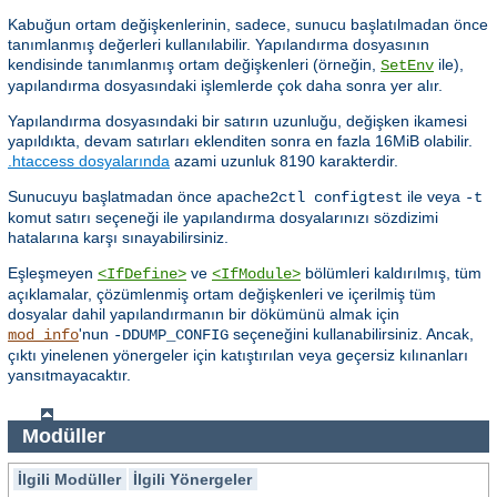
Kabuğun ortam değişkenlerinin, sadece, sunucu başlatılmadan önce
tanımlanmış değerleri kullanılabilir. Yapılandırma dosyasının
kendisinde tanımlanmış ortam değişkenleri (örneğin,
ile),
SetEnv
yapılandırma dosyasındaki işlemlerde çok daha sonra yer alır.
Yapılandırma dosyasındaki bir satırın uzunluğu, değişken ikamesi
yapıldıkta, devam satırları eklenditen sonra en fazla 16MiB olabilir.
.htaccess dosyalarında
azami uzunluk 8190 karakterdir.
Sunucuyu başlatmadan önce
ile veya
apache2ctl configtest
-t
komut satırı seçeneği ile yapılandırma dosyalarınızı sözdizimi
hatalarına karşı sınayabilirsiniz.
Eşleşmeyen
ve
bölümleri kaldırılmış, tüm
<IfDefine>
<IfModule>
açıklamalar, çözümlenmiş ortam değişkenleri ve içerilmiş tüm
dosyalar dahil yapılandırmanın bir dökümünü almak için
'nun
seçeneğini kullanabilirsiniz. Ancak,
mod_info
-DDUMP_CONFIG
çıktı yinelenen yönergeler için katıştırılan veya geçersiz kılınanları
yansıtmayacaktır.
Modüller
İlgili Modüller
İlgili Yönergeler