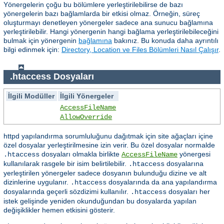
Yönergelerin çoğu bu bölümlere yerleştirilebilirse de bazı
yönergelerin bazı bağlamlarda bir etkisi olmaz. Örneğin, süreç
oluşturmayı denetleyen yönergeler sadece ana sunucu bağlamına
yerleştirilebilir. Hangi yönergenin hangi bağlama yerleştirilebileceğini
bulmak için yönergenin
bağlamına
bakınız. Bu konuda daha ayrıntılı
bilgi edinmek için:
Directory, Location ve Files Bölümleri Nasıl Çalışır
.
.htaccess Dosyaları
İlgili Modüller
İlgili Yönergeler
AccessFileName
AllowOverride
httpd yapılandırma sorumluluğunu dağıtmak için site ağaçları içine
özel dosyalar yerleştirilmesine izin verir. Bu özel dosyalar normalde
dosyaları olmakla birlikte
yönergesi
.htaccess
AccessFileName
kullanılarak rasgele bir isim belirtilebilir.
dosyalarına
.htaccess
yerleştirilen yönergeler sadece dosyanın bulunduğu dizine ve alt
dizinlerine uygulanır.
dosyalarında da ana yapılandırma
.htaccess
dosyalarında geçerli sözdizimi kullanılır.
dosyaları her
.htaccess
istek gelişinde yeniden okunduğundan bu dosyalarda yapılan
değişiklikler hemen etkisini gösterir.