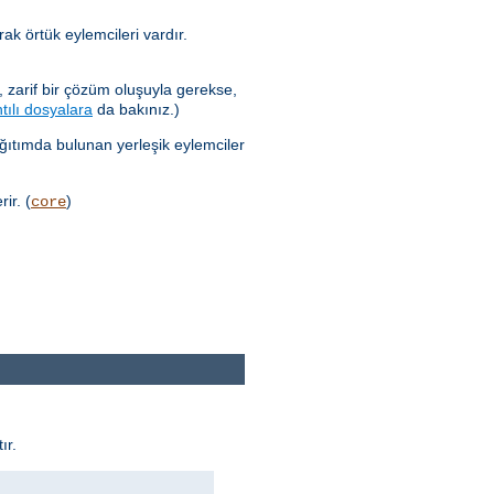
ak örtük eylemcileri vardır.
 zarif bir çözüm oluşuyla gerekse,
tılı dosyalara
da bakınız.)
ağıtımda bulunan yerleşik eylemciler
ir. (
)
core
ır.