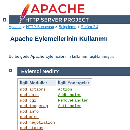
Apache
>
HTTP Sunucusu
>
Belgeleme
>
Sürüm 2.4
Apache Eylemcilerinin Kullanımı
Bu belgede Apache Eylemcilerinin kullanımı açıklanmıştır.
Eylemci Nedir?
İlgili Modüller
İlgili Yönergeler
mod_actions
Action
mod_asis
AddHandler
mod_cgi
RemoveHandler
mod_imagemap
SetHandler
mod_info
mod_mime
mod_negotiation
mod_status