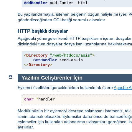
AddHandler
 add-footer 
.
html
Bu yapılandırmayla, istenen belgenin özgün haliyle mi (yeri
P
gönderileceğinden CGI betiği sorumlu olacaktır.
HTTP başlıklı dosyalar
Aşağıdaki yönergeler kendi HTTP başlıklarını içeren dosyalar 
dizinindeki tüm dosyalar dosya ismi uzantılarına bakılmaksız
<
Directory
"/web/htdocs/asis"
>
SetHandler
</
Directory
>
Yazılım Geliştirenler İçin
Eylemci özellikleri gerçeklenirken kullanılmak üzere
Apache A
char
*
handler
Modülünüzün bir eylemciyi devreye sokmasını isterseniz, tek
ismini atamak olacaktır. Eylemciler daha önce de bahsedildiği gi
eylemciler için kullanılan adlandırma uzlaşımları gereğince, ism
ayrılırlar.