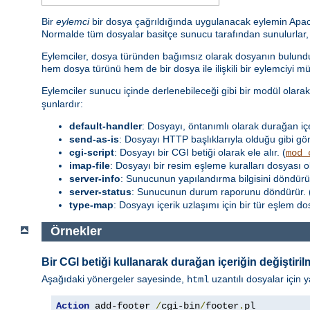
Bir
eylemci
bir dosya çağrıldığında uygulanacak eylemin Apache 
Normalde tüm dosyalar basitçe sunucu tarafından sunulurlar, fa
Eylemciler, dosya türünden bağımsız olarak dosyanın bulunduğ
hem dosya türünü hem de bir dosya ile ilişkili bir eylemciyi m
Eylemciler sunucu içinde derlenebileceği gibi bir modül olara
şunlardır:
default-handler
: Dosyayı, öntanımlı olarak durağan iç
send-as-is
: Dosyayı HTTP başlıklarıyla olduğu gibi gön
cgi-script
: Dosyayı bir CGI betiği olarak ele alır. (
mod_
imap-file
: Dosyayı bir resim eşleme kuralları dosyası o
server-info
: Sunucunun yapılandırma bilgisini döndürür
server-status
: Sunucunun durum raporunu döndürür. 
type-map
: Dosyayı içerik uzlaşımı için bir tür eşlem d
Örnekler
Bir CGI betiği kullanarak durağan içeriğin değiştiril
Aşağıdaki yönergeler sayesinde,
uzantılı dosyalar için y
html
Action
 add-footer 
/
cgi-bin
/
footer
.