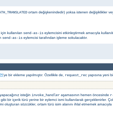
ortam değişkenindedir) yoksa istenen değişiklikler ve
ATH_TRANSLATED
için kullanılan
eylemcisini etkinleştirmek amacıyla kullanıl
send-as-is
ın
eylemcisi tarafından işleme sokulacaktır.
send-as-is
PI
'ye bir ekleme yapılmıştır. Özellikle de,
yapısına yeni bir
request_rec
 yapacağınız isteğin
aşamasının hemen öncesinde
invoke_handler
r
bi bir içerik türü yerine bir eylemci ismi kullanılarak gerçeklenirler. Ço
i oluşturan sözcükler, ortam türü isim alanını ihlal etmemek amacıyla bölü