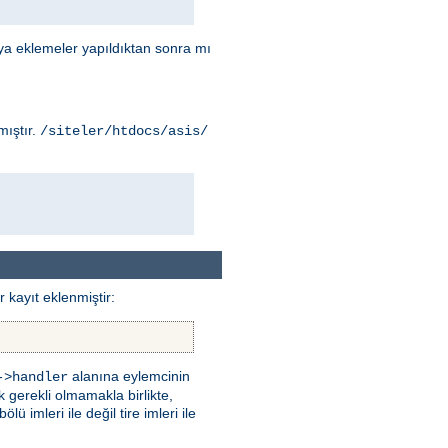
ya eklemeler yapıldıktan sonra mı
mıştır.
/siteler/htdocs/asis/
 kayıt eklenmiştir:
alanına eylemcinin
->handler
k gerekli olmamakla birlikte,
 imleri ile değil tire imleri ile