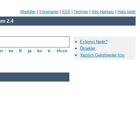
Modüller
|
Yönergeler
|
SSS
|
Terimler
|
Site Haritası
|
Hata bildir
m 2.4
Eylemci Nedir?
Örnekler
en
|
es
|
fr
|
ja
|
ko
|
tr
|
zh-cn
Yazılım Geliştirenler İçin