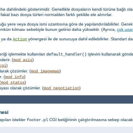
dahilindeki gösterimidir. Genellikle dosyaların kendi türüne bağlı olar
kat bazı dosya türleri normalden farklı şekilde ele alınırlar.
u yere veya dosya ismi uzantısına göre de yapılandırılabilirler. Gerek,
ümkün kılması sebebiyle bunun getirisi daha yüksektir. (Ayrıca,
çok uzan
k ya da
yönergesi ile de sunucuya dahil edilebilirler. Standart d
Action
eriği işlemekte kullanılan
işlevini kullanarak gönder
default_handler()
derir. (
)
mod_asis
)
cgi
larak çözümler. (
)
mod_imagemap
. (
)
mod_info
(
)
mod_status
osyası olarak çözümler. (
)
mod_negotiation
mesi
apılan istekler
CGI betiğininin çalıştırılmasına sebep olacakt
footer.pl