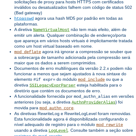
solicitações de proxy para hosts HTTPS com certificados
inválidos ou desatualizados falhem com código de status 502
(Bad gateway)
agora usa hash MD5 por padrão em todas as
htpasswd
plataformas.
A diretiva
não tem mais efeito, além de
NameVirtualHost
emitir um alerta. Qualquer combinação de endereço/porta
que apareça em vários hosts virtuais é implicitamente tratada
como um host virtual baseado em nome.
agora irá ignorar a compressão se souber que
mod_deflate
a sobrecarga de tamanho adicionada pela compressão será
maior que os dados a serem comprimidos.
Documentos de erro multilíngues da versão 2.2.x podem não
funcionar a menos que sejam ajustados à nova sintaxe do
elemento
do módulo
ou que a
#if expr=
mod_include
diretiva
esteja habilitada para o
SSILegacyExprParser
diretório que contém os documentos de erro.
A funcionalidade fornecida por
em versões
mod_authn_alias
anteriores (ou seja, a diretiva
) foi
AuthnProviderAlias
movida para
.
mod_authn_core
As diretivas RewriteLog e RewriteLogLevel foram removidas.
Esta funcionalidade agora é disponibilizada configurando o
nível adequado de registro para o módulo
mod_rewrite
usando a diretiva
. Consulte também a seção sobre
LogLevel
registros de mod_rewrite
.