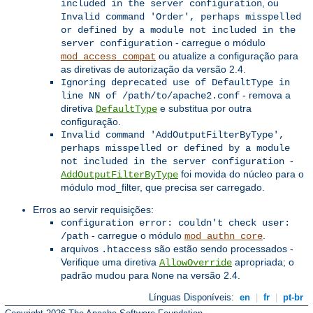
, ou
included in the server configuration
Invalid command 'Order', perhaps misspelled
or defined by a module not included in the
- carregue o módulo
server configuration
ou atualize a configuração para
mod_access_compat
as diretivas de autorização da versão 2.4.
Ignoring deprecated use of DefaultType in
- remova a
line NN of /path/to/apache2.conf
diretiva
e substitua por outra
DefaultType
configuração.
Invalid command 'AddOutputFilterByType',
perhaps misspelled or defined by a module
-
not included in the server configuration
foi movida do núcleo para o
AddOutputFilterByType
módulo mod_filter, que precisa ser carregado.
Erros ao servir requisições:
configuration error: couldn't check user:
- carregue o módulo
.
/path
mod_authn_core
arquivos
são estão sendo processados -
.htaccess
Verifique uma diretiva
apropriada; o
AllowOverride
padrão mudou para
na versão 2.4.
None
Línguas Disponíveis:
en
|
fr
|
pt-br