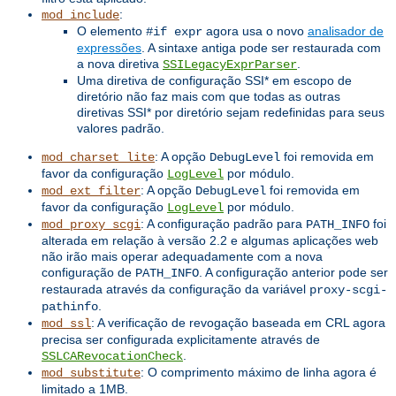
:
mod_include
O elemento
agora usa o novo
analisador de
#if expr
expressões
. A sintaxe antiga pode ser restaurada com
a nova diretiva
.
SSILegacyExprParser
Uma diretiva de configuração SSI* em escopo de
diretório não faz mais com que todas as outras
diretivas SSI* por diretório sejam redefinidas para seus
valores padrão.
: A opção
foi removida em
mod_charset_lite
DebugLevel
favor da configuração
por módulo.
LogLevel
: A opção
foi removida em
mod_ext_filter
DebugLevel
favor da configuração
por módulo.
LogLevel
: A configuração padrão para
foi
mod_proxy_scgi
PATH_INFO
alterada em relação à versão 2.2 e algumas aplicações web
não irão mais operar adequadamente com a nova
configuração de
. A configuração anterior pode ser
PATH_INFO
restaurada através da configuração da variável
proxy-scgi-
.
pathinfo
: A verificação de revogação baseada em CRL agora
mod_ssl
precisa ser configurada explicitamente através de
.
SSLCARevocationCheck
: O comprimento máximo de linha agora é
mod_substitute
limitado a 1MB.