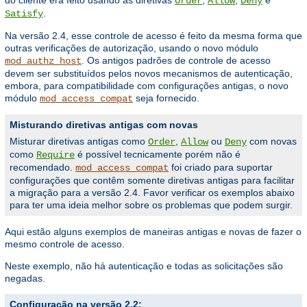
Order
Allow
Deny
.
Satisfy
Na versão 2.4, esse controle de acesso é feito da mesma forma que
outras verificações de autorização, usando o novo módulo
. Os antigos padrões de controle de acesso
mod_authz_host
devem ser substituídos pelos novos mecanismos de autenticação,
embora, para compatibilidade com configurações antigas, o novo
módulo
seja fornecido.
mod_access_compat
Misturando diretivas antigas com novas
Misturar diretivas antigas como
,
ou
com novas
Order
Allow
Deny
como
é possível tecnicamente porém não é
Require
recomendado.
foi criado para suportar
mod_access_compat
configurações que contêm somente diretivas antigas para facilitar
a migração para a versão 2.4. Favor verificar os exemplos abaixo
para ter uma ideia melhor sobre os problemas que podem surgir.
Aqui estão alguns exemplos de maneiras antigas e novas de fazer o
mesmo controle de acesso.
Neste exemplo, não há autenticação e todas as solicitações são
negadas.
Configuração na versão 2.2: