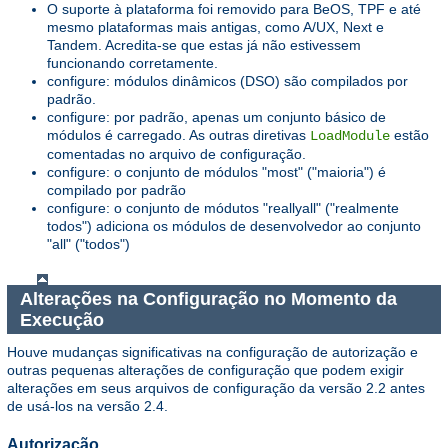
O suporte à plataforma foi removido para BeOS, TPF e até
mesmo plataformas mais antigas, como A/UX, Next e
Tandem. Acredita-se que estas já não estivessem
funcionando corretamente.
configure: módulos dinâmicos (DSO) são compilados por
padrão.
configure: por padrão, apenas um conjunto básico de
módulos é carregado. As outras diretivas
estão
LoadModule
comentadas no arquivo de configuração.
configure: o conjunto de módulos "most" ("maioria") é
compilado por padrão
configure: o conjunto de módutos "reallyall" ("realmente
todos") adiciona os módulos de desenvolvedor ao conjunto
"all" ("todos")
Alterações na Configuração no Momento da
Execução
Houve mudanças significativas na configuração de autorização e
outras pequenas alterações de configuração que podem exigir
alterações em seus arquivos de configuração da versão 2.2 antes
de usá-los na versão 2.4.
Autorização