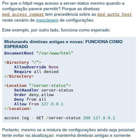
Por que o httpd nega acesso a server-status mesmo quando a
configuração parece permitir? Porque as diretivas
tem precedência sobre as
mod_access_compat
mod_authz_host
neste cenário de
mesclagem
de configurações.
Este exemplo, por outro lado, funciona como esperado:
Misturando diretivas antigas e novas: FUNCIONA COMO
ESPERADO
DocumentRoot
"/var/www/html"
<
Directory
"/"
>
AllowOverride
None
Require
</
Directory
>
<
Location
"/server-status"
>
SetHandler
 server-status

Order
 deny
,
allow

Deny
 from all

Allow
From
127.0
.
0.1
</
Location
>
access
.
log 
-
 GET 
/
server-status 
200
127.0
.
0.1
Portanto, mesmo se a mistura de configurações ainda seja possível,
tente evitar na atualizaçao: mantenha diretivas antigas e somente