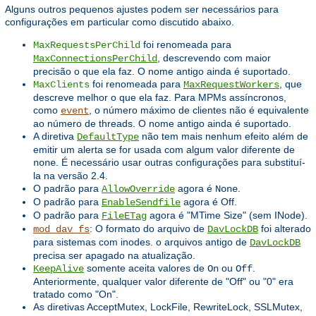
Alguns outros pequenos ajustes podem ser necessários para
configurações em particular como discutido abaixo.
foi renomeada para
MaxRequestsPerChild
, descrevendo com maior
MaxConnectionsPerChild
precisão o que ela faz. O nome antigo ainda é suportado.
foi renomeada para
, que
MaxClients
MaxRequestWorkers
descreve melhor o que ela faz. Para MPMs assíncronos,
como
, o número máximo de clientes não é equivalente
event
ao número de threads. O nome antigo ainda é suportado.
A diretiva
não tem mais nenhum efeito além de
DefaultType
emitir um alerta se for usada com algum valor diferente de
. É necessário usar outras configurações para substituí-
none
la na versão 2.4.
O padrão para
agora é
.
AllowOverride
None
O padrão para
agora é Off.
EnableSendfile
O padrão para
agora é "MTime Size" (sem INode).
FileETag
: O formato do arquivo de
foi alterado
mod_dav_fs
DavLockDB
para sistemas com inodes. o arquivos antigo de
DavLockDB
precisa ser apagado na atualização.
somente aceita valores de
ou
.
KeepAlive
On
Off
Anteriormente, qualquer valor diferente de "Off" ou "0" era
tratado como "On".
As diretivas AcceptMutex, LockFile, RewriteLock, SSLMutex,