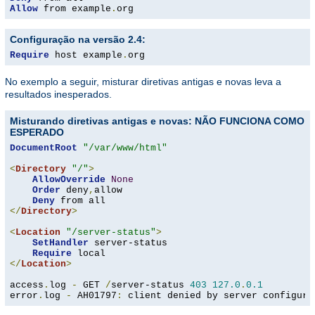
Allow
 from example
.
org
Configuração na versão 2.4:
Require
 host example
.
org
No exemplo a seguir, misturar diretivas antigas e novas leva a
resultados inesperados.
Misturando diretivas antigas e novas: NÃO FUNCIONA COMO
ESPERADO
DocumentRoot
"/var/www/html"
<
Directory
"/"
>
AllowOverride
None
Order
 deny
,
allow

Deny
</
Directory
>
<
Location
"/server-status"
>
SetHandler
 server-status

Require
</
Location
>
access
.
log 
-
 GET 
/
server-status 
403
127.0
.
0.1
error
.
log 
-
 AH01797
:
 client denied by server configura