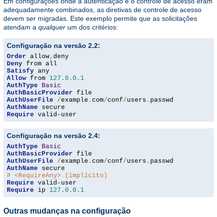
Em configurações onde a autenticação e o controle de acesso eram
adequadamente combinados, as diretivas de controle de acesso
devem ser migradas. Este exemplo permite que as solicitações
atendam a
qualquer
um dos critérios:
Configuração na versão 2.2:
Order
 allow
,
Deny
Satisfy
Allow
 from 
127.0
.
0.1
AuthType
Basic
AuthBasicProvider
AuthUserFile
/
example
.
com
/
conf
/
users
.
AuthName
Require
 valid-user
Configuração na versão 2.4:
AuthType
Basic
AuthBasicProvider
AuthUserFile
/
example
.
com
/
conf
/
users
.
AuthName
# <RequireAny> (implícito)
Require
Require
 ip 
127.0
.
0.1
Outras mudanças na configuração