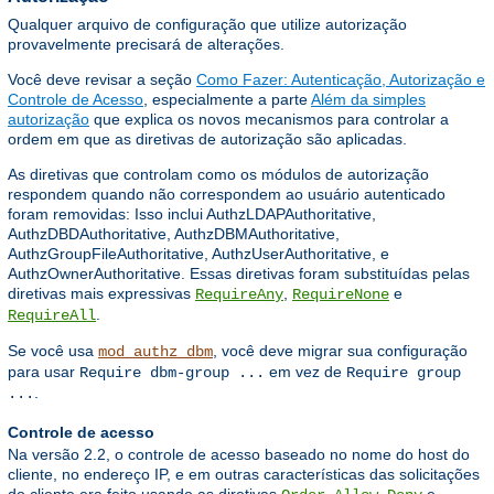
Qualquer arquivo de configuração que utilize autorização
provavelmente precisará de alterações.
Você deve revisar a seção
Como Fazer: Autenticação, Autorização e
Controle de Acesso
, especialmente a parte
Além da simples
autorização
que explica os novos mecanismos para controlar a
ordem em que as diretivas de autorização são aplicadas.
As diretivas que controlam como os módulos de autorização
respondem quando não correspondem ao usuário autenticado
foram removidas: Isso inclui AuthzLDAPAuthoritative,
AuthzDBDAuthoritative, AuthzDBMAuthoritative,
AuthzGroupFileAuthoritative, AuthzUserAuthoritative, e
AuthzOwnerAuthoritative. Essas diretivas foram substituídas pelas
diretivas mais expressivas
,
e
RequireAny
RequireNone
.
RequireAll
Se você usa
, você deve migrar sua configuração
mod_authz_dbm
para usar
em vez de
Require dbm-group ...
Require group
.
...
Controle de acesso
Na versão 2.2, o controle de acesso baseado no nome do host do
cliente, no endereço IP, e em outras características das solicitações
do cliente era feito usando as diretivas
,
,
e