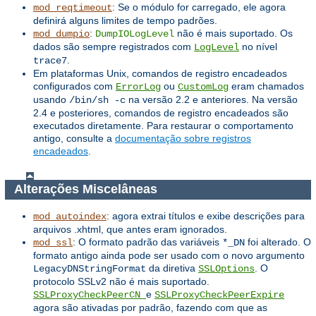
: Se o módulo for carregado, ele agora
mod_reqtimeout
definirá alguns limites de tempo padrões.
:
não é mais suportado. Os
mod_dumpio
DumpIOLogLevel
dados são sempre registrados com
no nível
LogLevel
.
trace7
Em plataformas Unix, comandos de registro encadeados
configurados com
ou
eram chamados
ErrorLog
CustomLog
usando
na versão 2.2 e anteriores. Na versão
/bin/sh -c
2.4 e posteriores, comandos de registro encadeados são
executados diretamente. Para restaurar o comportamento
antigo, consulte a
documentação sobre registros
encadeados
.
Alterações Miscelâneas
: agora extrai títulos e exibe descrições para
mod_autoindex
arquivos .xhtml, que antes eram ignorados.
: O formato padrão das variáveis ​​
foi alterado. O
mod_ssl
*_DN
formato antigo ainda pode ser usado com o novo argumento
da diretiva
. O
LegacyDNStringFormat
SSLOptions
protocolo SSLv2 não é mais suportado.
e
SSLProxyCheckPeerCN
SSLProxyCheckPeerExpire
agora são ativadas por padrão, fazendo com que as