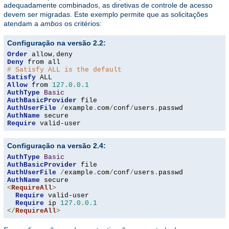
adequadamente combinados, as diretivas de controle de acesso
devem ser migradas. Este exemplo permite que as solicitações
atendam a
ambos
os critérios:
Configuração na versão 2.2:
Order
 allow
,
Deny
# Satisfy ALL is the default
Satisfy
Allow
 from 
127.0
.
0.1
AuthType
Basic
AuthBasicProvider
AuthUserFile
/
example
.
com
/
conf
/
users
.
AuthName
Require
 valid-user
Configuração na versão 2.4:
AuthType
Basic
AuthBasicProvider
AuthUserFile
/
example
.
com
/
conf
/
users
.
AuthName
<
RequireAll
>
Require
 valid-user

Require
 ip 
127.0
.
0.1
</
RequireAll
>