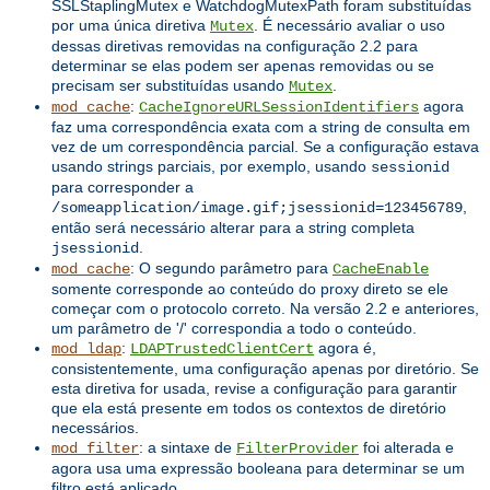
SSLStaplingMutex e WatchdogMutexPath foram substituídas
por uma única diretiva
. É necessário avaliar o uso
Mutex
dessas diretivas removidas na configuração 2.2 para
determinar se elas podem ser apenas removidas ou se
precisam ser substituídas usando
.
Mutex
:
agora
mod_cache
CacheIgnoreURLSessionIdentifiers
faz uma correspondência exata com a string de consulta em
vez de um correspondência parcial. Se a configuração estava
usando strings parciais, por exemplo, usando
sessionid
para corresponder a
,
/someapplication/image.gif;jsessionid=123456789
então será necessário alterar para a string completa
.
jsessionid
: O segundo parâmetro para
mod_cache
CacheEnable
somente corresponde ao conteúdo do proxy direto se ele
começar com o protocolo correto. Na versão 2.2 e anteriores,
um parâmetro de '/' correspondia a todo o conteúdo.
:
agora é,
mod_ldap
LDAPTrustedClientCert
consistentemente, uma configuração apenas por diretório. Se
esta diretiva for usada, revise a configuração para garantir
que ela está presente em todos os contextos de diretório
necessários.
: a sintaxe de
foi alterada e
mod_filter
FilterProvider
agora usa uma expressão booleana para determinar se um
filtro está aplicado.