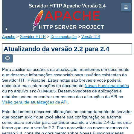
Servidor HTTP Apache Versão 2.4
☰
Apache
>
Servidor HTTP
>
Documentação
>
Versão 2.4
Atualizando da versão 2.2 para 2.4
Para auxiliar os usuários na atualização, mantemos um documento
que descreve informações essenciais para usuários existentes do
Servidor HTTP Apache. Estas notas são breves e você poderá
encontrar mais informações no documento
Novas Funcionalidades
ou no arquivo
. Desenvolvedores de aplicações e
src/CHANGES
módulos podem encontrar um resumo das alterações da API na
Visão geral de atualizações da API
.
Este documento descreve alterações no comportamento do servidor
que podem exigir que você altere sua configuração ou a forma
como usa o servidor para continuar usando a versão 2.4 da mesma
forma que usa a versão 2.2. Para aproveitar os novos recursos da
versão 2.4, consulte o documento sobre Novas Funcionalidades.