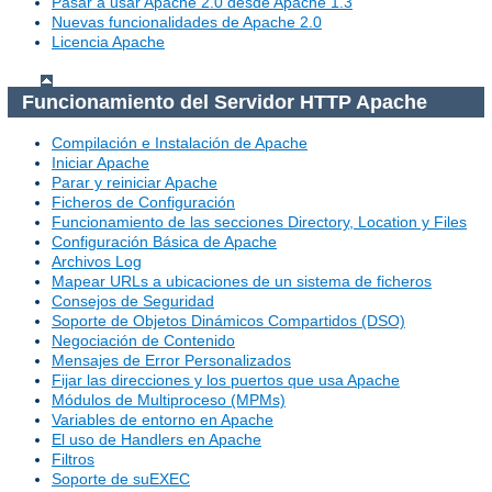
Pasar a usar Apache 2.0 desde Apache 1.3
Nuevas funcionalidades de Apache 2.0
Licencia Apache
Funcionamiento del Servidor HTTP Apache
Compilación e Instalación de Apache
Iniciar Apache
Parar y reiniciar Apache
Ficheros de Configuración
Funcionamiento de las secciones Directory, Location y Files
Configuración Básica de Apache
Archivos Log
Mapear URLs a ubicaciones de un sistema de ficheros
Consejos de Seguridad
Soporte de Objetos Dinámicos Compartidos (DSO)
Negociación de Contenido
Mensajes de Error Personalizados
Fijar las direcciones y los puertos que usa Apache
Módulos de Multiproceso (MPMs)
Variables de entorno en Apache
El uso de Handlers en Apache
Filtros
Soporte de suEXEC