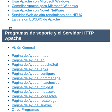
Usar Apache con Microsoft Windows
Compilar Apache para Microsoft Windows
Usar Apache con Novell NetWare
Servidor Web de alto rendimiento con HPUX
La versión EBCDIC de Apache
Programas de soporte y el Servidor HTTP
Apache
Visión General
Página de Ayuda: httpd
Página de Ayuda: ab
Página de Ayuda: apache2ctl
Página de Ayuda: apxs
Página de Ayuda: configure
Página de Ayuda: dbmmanage
Página de Ayuda: htcacheclean
Página de Ayuda: htdigest
Página de Ayuda: htpasswd
Página de Ayuda: logresolve
Página de Ayuda: rotatelogs
Página de Ayuda: suexec
Otros Programas