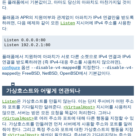
든 플래폼에서 기본값이고, 아마도 당신의 아파치도 마찬가지일 것이
다.
플래폼과 APR의 지원여부와 관계없이 아파치가 IPv4 연결만을 받도록
하려면, 다음 예제와 같이 모든
지시어에 IPv4 주소를 사용한
Listen
다:
Listen 0.0.0.0:80
Listen 192.0.2.1:80
플래폼에서 지원하며 아파치가 서로 다른 소켓으로 IPv4 연결과 IPv6
연결을 받도록하려면 (즉 IPv4-대응 주소를 사용하지 않으려면),
configure
옵션
를 지정한다.
--disable-v4-mapped
--disable-v4-
는 FreeBSD, NetBSD, OpenBSD에서 기본값이다.
mapped
가상호스트와 어떻게 연관되나
은 가상호스트를 만들지 않는다. 이는 단지 주서버가 어떤 주소
Listen
와 포트를 기다릴지만 알려준다.
지시어를 사용하지
<VirtualHost>
않으면, 서버는 받은 모든 요청을 똑같이 처리한다. 그러나
로 여러 주소와 포트에 대해 다른 행동을 지정할 수 있
<VirtualHost>
다. 가상호스트를 만들려면 먼저 서버에게 사용할 주소와 포트를 알려
줘야 한다. 그리고 특정 주소와 포트에 대한 가상호스트의 행동을 지정
할
섹션이 필요하다. 주서버가 기다리지않는 주소와
<VirtualHost>