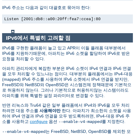
IPv6 주소는 다음과 같이 대괄호로 묶어야 한다:
Listen [2001:db8::a00:20ff:fea7:ccea]:80
IPv6에서 특별히 고려할 점
IPv6를 구현한 플래폼이 늘고 있고 APR이 이들 플래폼 대부분에서
IPv6를 지원하기때문에, 아파치는 IPv6 소켓을 할당하여 IPv6로 받은
요청을 처리할 수 있다.
아파치 관리자에게 복잡한 부분은 IPv6 소켓이 IPv4 연결과 IPv6 연결
을 모두 처리할 수 있느냐는 점이다. 대부분의 플래폼에서는 IPv4-대응
(mapped) IPv6 주소를 사용하여 IPv6 소켓에서 IPv4 연결을 받지만,
FreeBSD와 NetBSD와 OpenBSD은 시스템전체 정책때문에 기본적으
로 허용하지 않는다. 그러나 기본적으로 허용하지않는 시스템이라도
아파치를 위해 특별한 설정 파라미터로 변경할 수 있다.
반면 리눅스와 Tru64 같은 일부 플래폼에서 IPv4와 IPv6을 모두 처리
하려면 대응 주소를
사용해야만
한다. 아파치가 최소한의 소켓을 사용
하여 IPv4 연결과 IPv6 연결을 모두 받도록하려면, IPv4-대응 IPv6 주
소를 사용하고
configure
옵션
를 지정한다.
--enable-v4-mapped
는 FreeBSD, NetBSD, OpenBSD를 제외한 모
--enable-v4-mapped