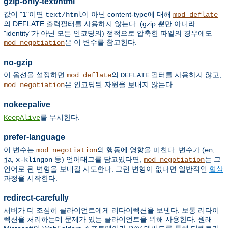
gzip-only-text/html
값이 "1"이면
이 아닌 content-type에 대해
text/html
mod_deflate
의 DEFLATE 출력필터를 사용하지 않는다. (gzip 뿐만 아니라
"identity"가 아닌 모든 인코딩의) 정적으로 압축한 파일의 경우에도
은 이 변수를 참고한다.
mod_negotiation
no-gzip
이 옵션을 설정하면
의
필터를 사용하지 않고,
mod_deflate
DEFLATE
은 인코딩된 자원을 보내지 않는다.
mod_negotiation
nokeepalive
를 무시한다.
KeepAlive
prefer-language
이 변수는
의 행동에 영향을 미친다. 변수가 (
,
mod_negotiation
en
,
등) 언어태그를 담고있다면,
는 그
ja
x-klingon
mod_negotiation
언어로 된 변형을 보내길 시도한다. 그런 변형이 없다면 일반적인
협상
과정을 시작한다.
redirect-carefully
서버가 더 조심히 클라이언트에게 리다이렉션을 보낸다. 보통 리다이
렉션을 처리하는데 문제가 있는 클라이언트을 위해 사용한다. 원래