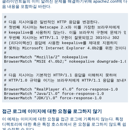
클라이언트들의 이미 알려진 문제를 해결하기위해 apache2.conf에 다
음 내용을 포함하길 바란다.
#

# 다음 지시어들은 일반적인 HTTP 응답을 변경한다.

# 첫번째 지시어는 Netscape 2.x와 이를 가장한 브라우저에게

# keepalive를 사용하지 않는다. 이들 브라우저 구현에 문제가 있다
# 두번째 지시어는 HTTP/1.1 구현이 잘못되었고 301이나 302

# (리다이렉션) 응답에 사용한 keepalive를 제대로 지원하지

# 못하는 Microsoft Internet Explorer 4.0b2를 위한 것이다.

#

BrowserMatch "Mozilla/2" nokeepalive

BrowserMatch "MSIE 4\.0b2;" nokeepalive downgrade-1.0 f
#

# 다음 지시어는 기본적인 HTTP/1.1 응답을 이해하지 못하여

# HTTP/1.0 규약을 어기는 브라우저에게 HTTP/1.1 응답을 보내지 
#

BrowserMatch "RealPlayer 4\.0" force-response-1.0

BrowserMatch "Java/1\.0" force-response-1.0

BrowserMatch "JDK/1\.0" force-response-1.0
접근 로그에 이미지에 대한 요청을 로그하지 않기
이 예제는 이미지에 대한 요청을 접근 로그에 기록하지 않는다. 특정
디렉토리에 대한 혹은 특정 호스트에서 온 요청을 로그하지 않도록 쉽
게 수정할 수 있다.