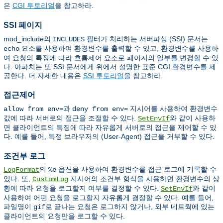
은
CGI 투토리얼
을 참고하라.
SSI 페이지
mod_include의
필터가 처리하는 서버파싱 (SSI) 문서는
INCLUDES
요소를 사용하여 환경변수를 출력할 수 있고, 환경변수를 사용하
echo
여 요청의 특징에 따라 흐름제어 요소로 페이지의 일부를 변경할 수 있
다. 아파치는 또 SSI 문서에게 위에서 설명한 표준 CGI 환경변수를 제
공한다. 더 자세한 내용은
SSI 투토리얼
을 참고하라.
접근제어
과
지시어를 사용하여 환경변수
allow from env=
deny from env=
값에 따라 서버로의 접근을 조절할 수 있다.
와 같이 사용하
SetEnvIf
면 클라이언트의 특징에 따라 자유롭게 서버로의 접근을 제어할 수 있
다. 예를 들어, 특정 브라우저의 (User-Agent) 접근을 거부할 수 있다.
조건부 로그
의
옵션을 사용하여 환경변수를 접근 로그에 기록할 수
LogFormat
%e
있다. 또,
지시어의 조건부 형식을 사용하면 환경변수의 상
CustomLog
황에 따라 요청을 로그할지 여부를 결정할 수 있다.
와 같이
SetEnvIf
사용하여 어떤 요청을 로그할지 자유롭게 결정할 수 있다. 예를 들어,
파일명이
로 끝나는 요청은 로그하지 않거나, 외부 네트웍에 있는
gif
클라이언트의 요청만을 로그할 수 있다.