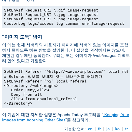
SetEnvIf Request_URI \.gif image-request

SetEnvIf Request_URI \.jpg image-request

SetEnvIf Request_URI \.png image-request

CustomLog logs/access_log common env=!image-request
"이미지 도둑" 방지
이 예는 현재 서버외의 사용자가 페이지에 서버에 있는 이미지를 포함
하지 못하도록 하는 방법을 설명한다. 이 설정을 권장하지는 않으며,
제한된 경우에만 동작한다. 우리는 모든 이미지가 /web/images 디렉토
리 안에 있다고 가정한다.
SetEnvIf Referer "^http://www.example.com/" local_refer
# Referer 정보를 보내지 않는 브라우저를 허용한다

SetEnvIf Referer "^$" local_referal

<Directory /web/images>

   Order Deny,Allow

   Deny from all

   Allow from env=local_referal

</Directory>
이 기법에 대한 자세한 설명은 ApacheToday 투토리얼 "
Keeping Your
Images from Adorning Other Sites
"를 참고하라.
가능한 언어:
en
|
fr
|
ja
|
ko
|
tr