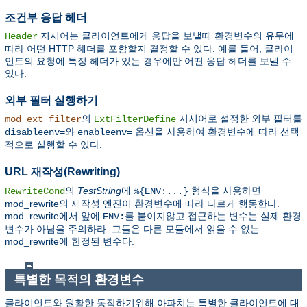
조건부 응답 헤더
지시어는 클라이언트에게 응답을 보낼때 환경변수의 유무에
Header
따라 어떤 HTTP 헤더를 포함할지 결정할 수 있다. 예를 들어, 클라이
언트의 요청에 특정 헤더가 있는 경우에만 어떤 응답 헤더를 보낼 수
있다.
외부 필터 실행하기
의
지시어로 설정한 외부 필터를
mod_ext_filter
ExtFilterDefine
와
옵션을 사용하여 환경변수에 따라 선택
disableenv=
enableenv=
적으로 실행할 수 있다.
URL 재작성(Rewriting)
의
TestString
에
형식을 사용하면
RewriteCond
%{ENV:...}
mod_rewrite의 재작성 엔진이 환경변수에 따라 다르게 행동한다.
mod_rewrite에서 앞에
를 붙이지않고 접근하는 변수는 실제 환경
ENV:
변수가 아님을 주의하라. 그들은 다른 모듈에서 읽을 수 없는
mod_rewrite에 한정된 변수다.
특별한 목적의 환경변수
클라이언트와 원활한 동작하기위해 아파치는 특별한 클라이언트에 대