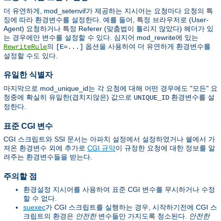
더 유연하게, mod_setenvif가 제공하는 지시어는 요청마다 요청의 특
징에 따라 환경변수를 설정한다. 예를 들어, 특정 브라우저로 (User-
Agent) 요청하거나 특정 Referer (맞춤법이 틀리지 않았다) 헤더가 있
는 경우에만 변수를 설정할 수 있다. 심지어 mod_rewrite에 있는
의
옵션을 사용하여 더 유연하게 환경변수를
RewriteRule
[E=...]
설정할 수도 있다.
유일한 식별자
마지막으로 mod_unique_id는 각 요청에 대해 어떤 경우에도 "모든" 요
청중에 확실히 유일한(겹치지않은) 값으로
환경변수를 설
UNIQUE_ID
정한다.
표준 CGI 변수
CGI 스크립트와 SSI 문서는 아파치 설정에서 설정하였거나 쉘에서 가
져온 환경변수 외에 추가로
CGI 규약
이 규정한 요청에 대한 정보를 알
려주는 환경변수들을 받는다.
주의할 점
환경설정 지시어를 사용하여 표준 CGI 변수를 무시하거나 수정
할 수 없다.
suexec
가 CGI 스크립트를 실행하는 경우, 시작하기전에 CGI 스
크립트의 환경은
안전한
변수들만 가지도록 청소된다.
안전한