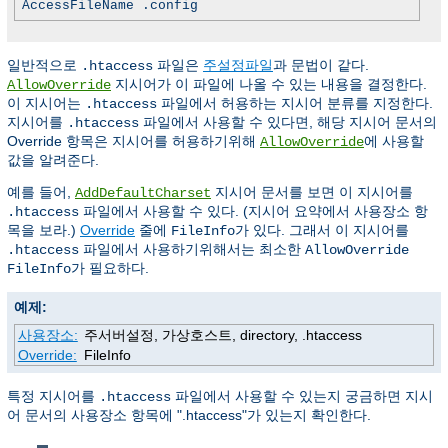
AccessFileName .config
일반적으로
파일은
주설정파일
과 문법이 같다.
.htaccess
지시어가 이 파일에 나올 수 있는 내용을 결정한다.
AllowOverride
이 지시어는
파일에서 허용하는 지시어 분류를 지정한다.
.htaccess
지시어를
파일에서 사용할 수 있다면, 해당 지시어 문서의
.htaccess
Override 항목은 지시어를 허용하기위해
에 사용할
AllowOverride
값을 알려준다.
예를 들어,
지시어 문서를 보면 이 지시어를
AddDefaultCharset
파일에서 사용할 수 있다. (지시어 요약에서 사용장소 항
.htaccess
목을 보라.)
Override
줄에
가 있다. 그래서 이 지시어를
FileInfo
파일에서 사용하기위해서는 최소한
.htaccess
AllowOverride
가 필요하다.
FileInfo
예제:
사용장소:
주서버설정, 가상호스트, directory, .htaccess
Override:
FileInfo
특정 지시어를
파일에서 사용할 수 있는지 궁금하면 지시
.htaccess
어 문서의 사용장소 항목에 ".htaccess"가 있는지 확인한다.