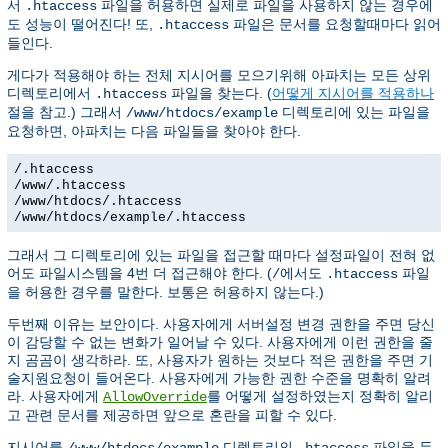
서
파일을 허용하면 실제로 파일을 사용하지 않는 경우에
.htaccess
도 성능이 떨어진다! 또,
파일은 문서를 요청할때마다 읽어
.htaccess
들인다.
게다가 적용해야 하는 전체 지시어를 모으기위해 아파치는 모든 상위
디렉토리에서
파일을 찾는다. (
어떻게 지시어를 적용하나
.htaccess
절을 참고.) 그래서
디렉토리에 있는 파일을
/www/htdocs/example
요청하면, 아파치는 다음 파일들을 찾아야 한다.
/.htaccess
/www/.htaccess
/www/htdocs/.htaccess
/www/htdocs/example/.htaccess
그래서 그 디렉토리에 있는 파일을 접근할 때마다 설정파일이 전혀 없
어도 파일시스템을 4번 더 접근해야 한다. (
에서도
파일
/
.htaccess
을 허용한 경우를 말한다. 보통은 허용하지 않는다.)
두번째 이유는 보안이다. 사용자에게 서버설정 변경 권한을 주면 당신
이 감당할 수 없는 변화가 일어날 수 있다. 사용자에게 이런 권한을 줄
지 곰곰이 생각하라. 또, 사용자가 원하는 것보다 적은 권한을 주면 기
술지원요청이 들어온다. 사용자에게 가능한 권한 수준을 명확히 알려
라. 사용자에게
를 어떻게 설정하였는지 정확히 알리
AllowOverride
고 관련 문서를 제공하면 앞으로 혼란을 피할 수 있다.
지시어를
디렉토리의
파일을 두
/www/htdocs/example
.htaccess