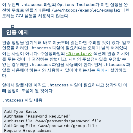
이 두번째
파일의
가 이전 설정을 완
.htaccess
Options Includes
전히 무효로 만들기때문에
디렉
/www/htdocs/example1/example2
토리는 CGI 실행을 허용하지 않는다.
인증 예제
인증 방법을 알기위해 바로 이곳부터 읽는다면 주의할 것이 있다. 암호
인증을 하려면
파일이 필요하다는 오해가 널리 퍼져있다.
.htaccess
이는 사실이 아니다. 주설정파일의
섹션에 인증 지시어
<Directory>
를 두는 것이 더 권장하는 방법이고, 서버의 주설정파일을 수정할 수
없는 경우에만
파일을 사용해야 한다. 언제
파
.htaccess
.htaccess
일을 사용해야 하는지와 사용하지 말아야 하는지는
위에서
설명하였
다.
앞에서 말했지만 아직도
파일이 필요하다고 생각되면 아
.htaccess
래 설정이 도움이 될 것이다.
파일 내용.
.htaccess
AuthType Basic
AuthName "Password Required"
AuthUserFile /www/passwords/password.file
AuthGroupFile /www/passwords/group.file
Require Group admins